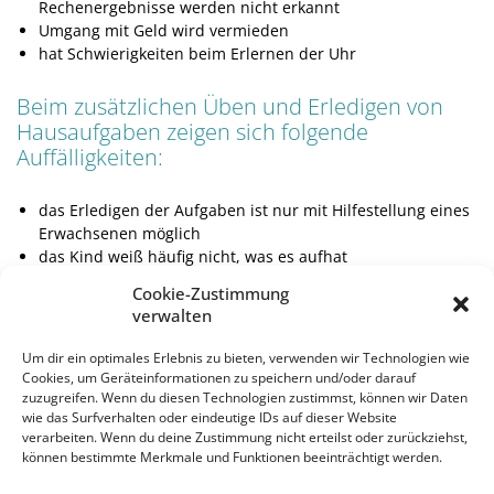
Rechenergebnisse werden nicht erkannt
Umgang mit Geld wird vermieden
hat Schwierigkeiten beim Erlernen der Uhr
Beim zusätzlichen Üben und Erledigen von
Hausaufgaben zeigen sich folgende
Auffälligkeiten:
das Erledigen der Aufgaben ist nur mit Hilfestellung eines
Erwachsenen möglich
das Kind weiß häufig nicht, was es aufhat
die Hausaufgaben nehmen viel Zeit in Anspruch
Cookie-Zustimmung
beim Üben zu Hause gibt es regelmäßig Streit (Tränen)
verwalten
Um dir ein optimales Erlebnis zu bieten, verwenden wir Technologien wie
Das Kind traut sich immer weniger zu, es entwickelt eine
Cookies, um Geräteinformationen zu speichern und/oder darauf
regelrechte Abneigung gegenüber Zahlen und
zuzugreifen. Wenn du diesen Technologien zustimmst, können wir Daten
mathematischen Anforderungen. Schließlich kann auch die
wie das Surfverhalten oder eindeutige IDs auf dieser Website
verarbeiten. Wenn du deine Zustimmung nicht erteilst oder zurückziehst,
Lust, zur Schule zu gehen abnehmen und sich zu einer
können bestimmte Merkmale und Funktionen beeinträchtigt werden.
generellen Schulangst ausweiten. Die Persönlichkeit des
Kindes leidet darunter, es zeigt Verhaltensauffälligkeiten,